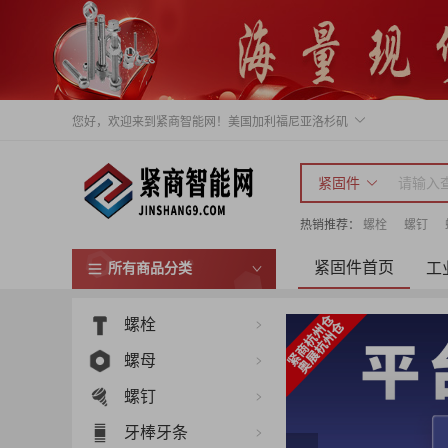
您好，欢迎来到紧商智能网！
美国加利福尼亚洛杉矶
紧固件
热销推荐：
螺栓
螺钉
紧固件首页
工
所有商品分类
螺栓
螺母
螺钉
牙棒牙条