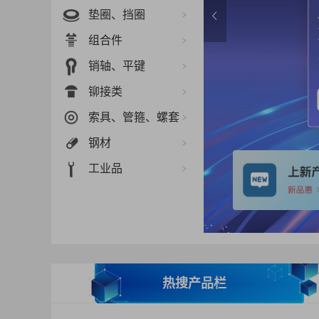
垫圈、挡圈
组合件
销轴、平键
铆接类
索具、管箍、螺套
钢材
工业品
热搜产品栏