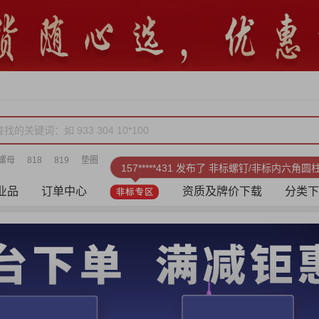
螺母
818
819
垫圈
157*****431 发布了 非标螺钉/非标内六角
业品
订单中心
资质及牌价下载
分类下